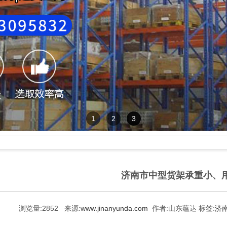
1
2
3
济南市中型货架承重小、
浏览量:
2852
来源:
www.jinanyunda.com
作者:
山东蕴达
标签:
济