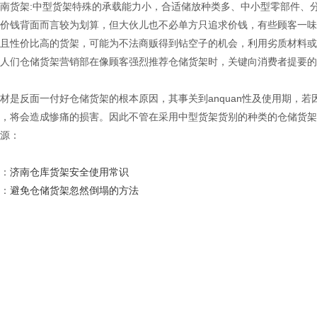
货架:中型货架特殊的承载能力小，合适储放种类多、中小型零部件、分
价钱背面而言较为划算，但大伙儿也不必单方只追求价钱，有些顾客一味
且性价比高的货架，可能为不法商贩得到钻空子的机会，利用劣质材料或
们仓储货架营销部在像顾客强烈推荐仓储货架时，关键向消费者提要的
反面一付好仓储货架的根本原因，其事关到anquan性及使用期，若
，将会造成惨痛的损害。因此不管在采用中型货架货别的种类的仓储货架
源：
：
济南仓库货架安全使用常识
：
避免仓储货架忽然倒塌的方法