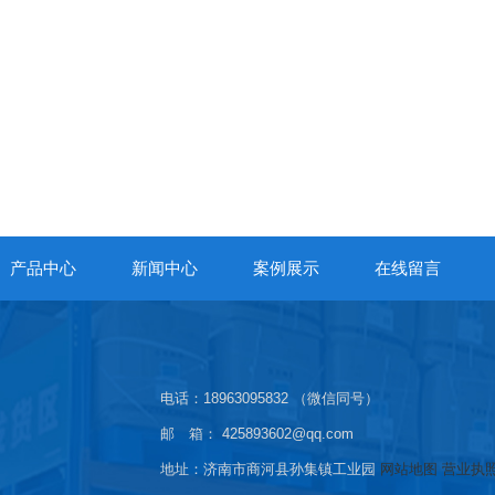
产品中心
新闻中心
案例展示
在线留言
电话：
18963095832 （微信同号）
邮 箱： 425893602@qq.com
地址：济南市商河县孙集镇工业园
网站地图
营业执