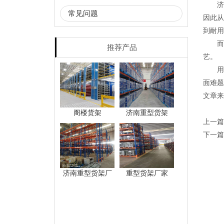
济南
常见问题
因此从
到耐用
而人
推荐产品
艺。
用材是
面难题
文章来
阁楼货架
济南重型货架
上一篇
下一篇
济南重型货架厂
重型货架厂家