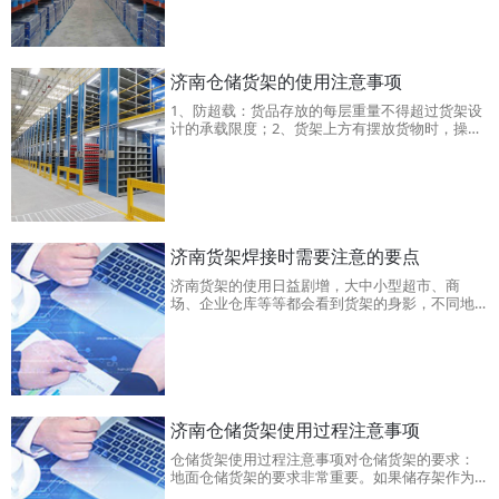
心产品，是解决重载货物存储、提升仓库空间利
用率与作业效率的关键设备，广泛应用于制造
业、物流配送zhong心、电商仓储、汽车零部件、
重工机械等多个领域。它凭借高的承重能力、稳
固的结构设计和灵活的适配性，成为各类企业实
济南仓储货架的使用注意事项
现
1、防超载：货品存放的每层重量不得超过货架设
计的承载限度；2、货架上方有摆放货物时，操作
人员尽量不要直接进入货架底部；3、对济南仓储
货架进行作业的叉车在其整个伸展高度和提升重
量的情况下应具有足够的刚度；4、应确保存储工
具的质量和类型与仓储货架相适应；5、货架使用
前，要
济南货架焊接时需要注意的要点
济南货架的使用日益剧增，大中小型超市、商
场、企业仓库等等都会看到货架的身影，不同地
方所需要的货架也是不同的，为的是充分利用空
间，合理摆放物品。货架在生产焊接的时候，也
应该充分考虑anquan问题和耐用性，下面我们和
济南货架厂家一起了解一下货架焊接时需要注意
的三个要点。1、货架的焊接重
济南仓储货架使用过程注意事项
仓储货架使用过程注意事项对仓储货架的要求：
地面仓储货架的要求非常重要。如果储存架作为
一个整体在地面上支撑，即使在整个状态下，电