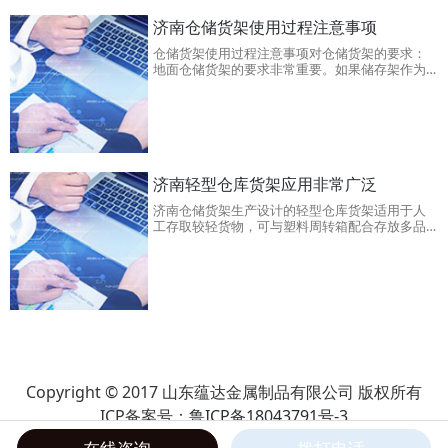
济南仓储货架使用过程注意事项
仓储货架使用过程注意事项对仓储货架的要求：
地面仓储货架的要求非常重要。如果储存架作为
一个整体在地面上支撑，即使在整个状态下，电
动叉车也将保持统一。货架保持静止，因此不会
有倒塌的危险。避免碰撞：电动叉车在操作时应
格外小心。避免重物和便携性：济南仓储货架应
遵循轻型地板的标准，即重
济南轻型仓库货架应用非常广泛
济南仓储货架生产设计的轻型仓库货架适用于人
工存取较轻货物，可与塑料周转箱配合存放多品
种小件产品，广泛应用于电子行业及小型零件仓
库，可以通过改变喷塑粉末或者铺设特殊橡胶板
实现防静电功能，具有成本低、anquan可靠、组
装、拆卸简单的特点，轻型仓库货架可单独使
用，也可自由拼接成各种排列方式。轻型仓库货
架的
Copyright © 2017 山东蕴达金属制品有限公司 版权所有
ICP备案号：
鲁ICP备18043791号-3