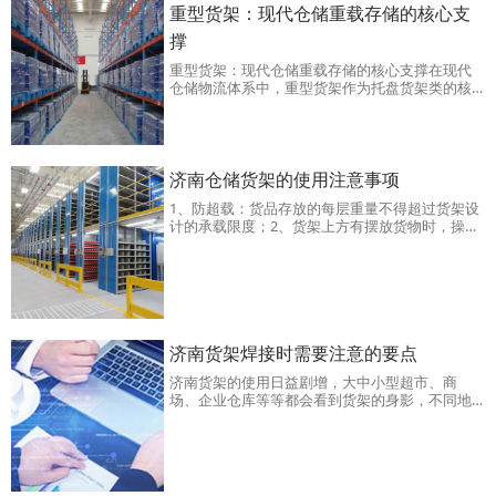
重型货架：现代仓储重载存储的核心支
撑
重型货架：现代仓储重载存储的核心支撑在现代
仓储物流体系中，重型货架作为托盘货架类的核
心产品，是解决重载货物存储、提升仓库空间利
用率与作业效率的关键设备，广泛应用于制造
业、物流配送zhong心、电商仓储、汽车零部件、
重工机械等多个领域。它凭借高的承重能力、稳
固的结构设计和灵活的适配性，成为各类企业实
济南仓储货架的使用注意事项
现
1、防超载：货品存放的每层重量不得超过货架设
计的承载限度；2、货架上方有摆放货物时，操作
人员尽量不要直接进入货架底部；3、对济南仓储
货架进行作业的叉车在其整个伸展高度和提升重
量的情况下应具有足够的刚度；4、应确保存储工
具的质量和类型与仓储货架相适应；5、货架使用
前，要
济南货架焊接时需要注意的要点
济南货架的使用日益剧增，大中小型超市、商
场、企业仓库等等都会看到货架的身影，不同地
方所需要的货架也是不同的，为的是充分利用空
间，合理摆放物品。货架在生产焊接的时候，也
应该充分考虑anquan问题和耐用性，下面我们和
济南货架厂家一起了解一下货架焊接时需要注意
的三个要点。1、货架的焊接重