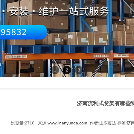
1
2
3
济南流利式货架有哪些
浏览量:
2716
来源:
www.jinanyunda.com
作者:
山东蕴达
标签:
济