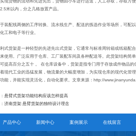
实现货物的流动和先进先出，货物由小车进行运送，人工存取，存取方便，
2.5米以内，分之几格放置产品。
装配线两侧的工序转换、流水线生产、配送的拣选作业等场所，可配以
化工和电子等行业。
式货架是一种轻型的先进先出式货架，它通常与标准周转箱或纸箱配合
来使用。广泛应用于仓库、工厂装配车间及各种配送等。此货架结构简单
可提高百分之五十 。 在仓库设备中，货架是指专门用于存放成件物品
着现代工业的迅猛发展，物流量的大幅度增加，为实现仓库的现代化管理
能，并能实现灵活化，自动化要求。文章来源：http://www.jinanyunda.
：
悬臂式货架功能结构应该怎样提高
：
济南货架:悬臂货架的独特设计理念
产品中心
新闻中心
案例展示
在线留言