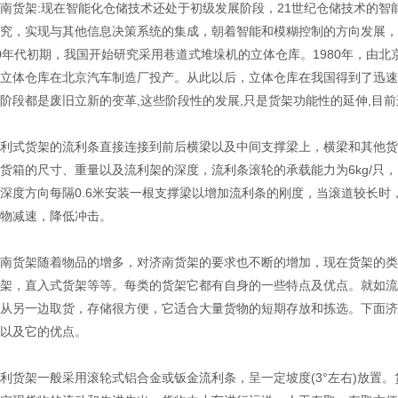
架:现在智能化仓储技术还处于初级发展阶段，21世纪仓储技术的智
究，实现与其他信息决策系统的集成，朝着智能和模糊控制的方向发展，
0年代初期，我国开始研究采用巷道式堆垛机的立体仓库。1980年，由北京
立体仓库在北京汽车制造厂投产。从此以后，立体仓库在我国得到了迅速
阶段都是废旧立新的变革,这些阶段性的发展,只是货架功能性的延伸,目
式货架的流利条直接连接到前后横梁以及中间支撑梁上，横梁和其他货
货箱的尺寸、重量以及流利架的深度，流利条滚轮的承载能力为6kg/只，
深度方向每隔0.6米安装一根支撑梁以增加流利条的刚度，当滚道较长
物减速，降低冲击。
货架随着物品的增多，对济南货架的要求也不断的增加，现在货架的类
架，直入式货架等等。每类的货架它都有自身的一些特点及优点。就如流
从另一边取货，存储很方便，它适合大量货物的短期存放和拣选。下面济
以及它的优点。
架一般采用滚轮式铝合金或钣金流利条，呈一定坡度(3°左右)放置。