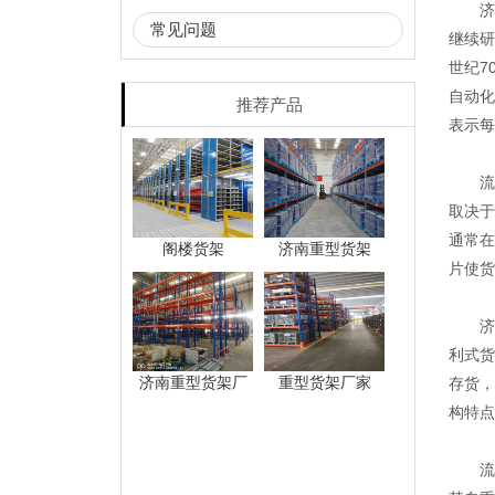
济南货
常见问题
继续研
世纪7
自动化
推荐产品
表示每
流利
取决于
通常在
阁楼货架
济南重型货架
片使货
济南
利式货
济南重型货架厂
重型货架厂家
存货，
构特点
流利货