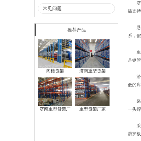
济南
常见问题
插支持
悬臂
推荐产品
系，假
重型
是钢管
阁楼货架
济南重型货架
济南
低的库
采用
济南重型货架厂
重型货架厂家
一头焊
采用
滑护板