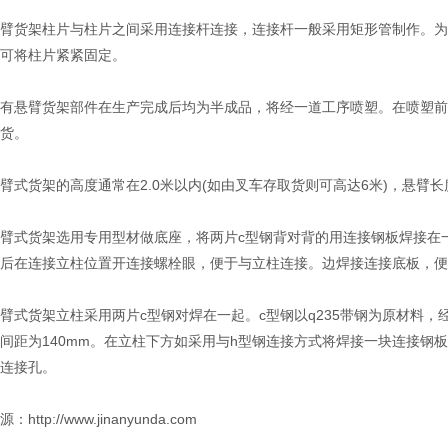
架柱片与柱片之间采用连接杆连接，连接杆一般采用矩形管制作。为增加
可将柱片紧紧固定。
悬臂货架部件在生产完成后均为半成品，将经一道工序喷塑。在喷塑前
货。
货架的高度通常在2.0米以内(如由叉车存取货则可高达6米)，悬臂长度在
式货架选用专用型材做底座，将两片c型钢背对背的用连接钢板焊接在一
后在连接立柱位置开连接螺栓眼，便于与立柱连接。边焊接连接底板，便
货架立柱采用两片c型钢对焊在一起。c型钢以q235带钢为原材料，
间距为140mm。在立柱下方如采用与h型钢连接方式将焊接一块连接钢
连接孔。
http://www.jinanyunda.com