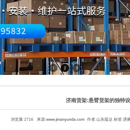
1
2
3
济南货架:悬臂货架的独特
浏览量:
2716
来源:
www.jinanyunda.com
作者:
山东蕴达
标签:
济