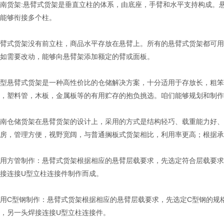
货架:悬臂式货架是垂直立柱的体系，由底座，手臂和水平支持构成。悬
能够衔接多个柱。
式货架没有前立柱，商品水平存放在悬臂上。所有的悬臂式货架都可用
如需要改动，能够向悬臂架添加额定的臂或面板。
悬臂式货架是一种高性价比的仓储解决方案，十分适用于存放长，粗笨
，塑料管，木板，金属板等的有用贮存的抱负挑选。咱们能够规划和制作
仓储货架在悬臂货架的设计上，采用的方式是结构轻巧、载重能力好、
房，管理方便，视野宽阔，与普通搁板式货架相比，利用率更高；根据承
方管制作：悬臂式货架根据相应的悬臂层载要求，先选定符合层载要求
接连接U型立柱连接件制作而成。
C型钢制作：悬臂式货架根据相应的悬臂层载要求，先选定C型钢的规格
，另一头焊接连接U型立柱连接件。