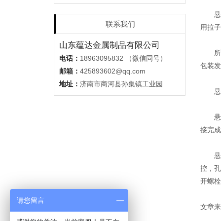
悬臂货
联系我们
用拉子
山东蕴达金属制品有限公司
所有
电话：
18963095832 （微信同号）
包装发
邮箱：
425893602@qq.com
地址：
济南市商河县孙集镇工业园
悬臂式
悬臂
接完成
悬臂式
控，孔
开螺栓
请您留言
文章来源：