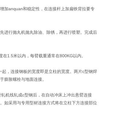
anquan和稳定性，在连接杆上加扁铁背拉要专
先进行抛丸机抛丸除油、除锈，再进行喷塑。完成后
1.5米以内，每臂载重通常在800KG以内。
起，连接钢板的宽度即是立柱的宽度。两片c型钢焊
于膨胀螺栓与地面连接。
经轧机线轧成c型钢后，在自动冲床上冲出悬臂连接
板。如采用与专用型材连接方式将在立柱下方连接部位